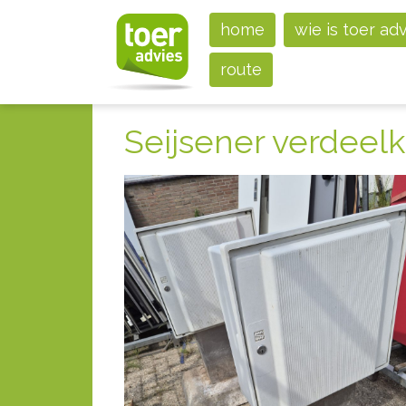
home
wie is toer ad
route
Seijsener verdeelk