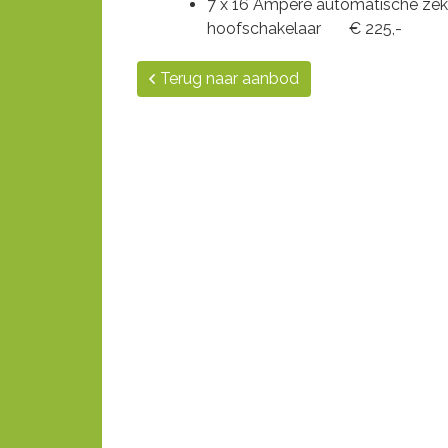
7 x 16 Ampère automatische zek
hoofschakelaar € 225,-
Terug naar aanbod