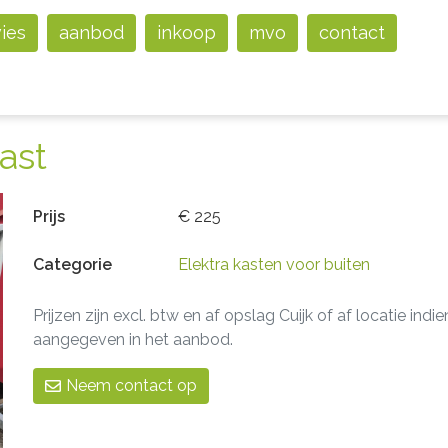
vies
aanbod
inkoop
mvo
contact
ast
Prijs
€ 225
Categorie
Elektra kasten voor buiten
Prijzen zijn excl. btw en af opslag Cuijk of af locatie indie
aangegeven in het aanbod.
Neem contact op