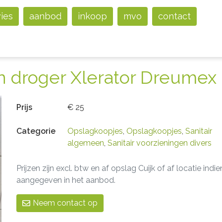
vies
aanbod
inkoop
mvo
contact
n droger Xlerator Dreumex
Prijs
€ 25
Categorie
Opslagkoopjes
,
Opslagkoopjes
,
Sanitair
algemeen
,
Sanitair voorzieningen divers
Prijzen zijn excl. btw en af opslag Cuijk of af locatie indie
aangegeven in het aanbod.
Neem contact op