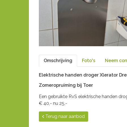
Omschrijving
Foto's
Neem con
Elektrische handen droger Xlerator Dr
Zomeropruiming bij Toer
Een gebruikte RvS elektrische handen dro
€ 40,- nu 25,-
Terug naar aanbod