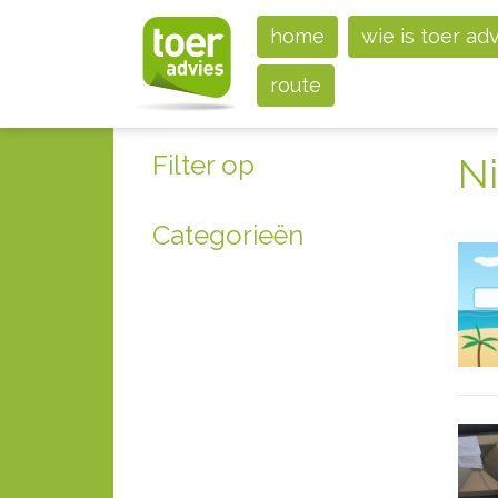
home
wie is toer ad
route
Filter op
N
Categorieën