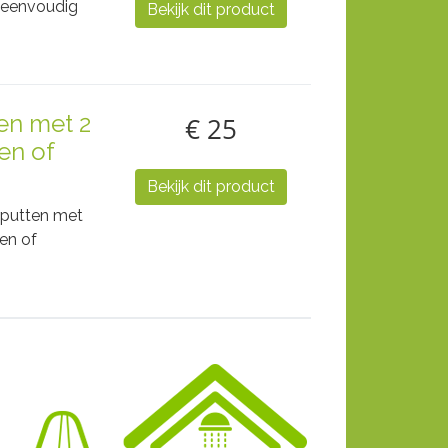
n eenvoudig
Bekijk dit product
en met 2
€ 25
en of
Bekijk dit product
rputten met
en of