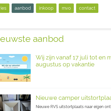
vies
aanbod
inkoop
mvo
contact
ieuwste aanbod
Wij zijn vanaf 17 juli tot en 
augustus op vakantie
Nieuwe camper uitstortpla
Nieuwe RVS uitstortplaats naar eigen ontw