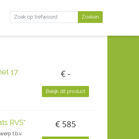
Zoeken
met 17
€ -
Bekijk dit product
ats RVS*
€ 585
erp t.b.v.