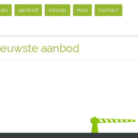
vies
aanbod
inkoop
mvo
contact
ieuwste aanbod