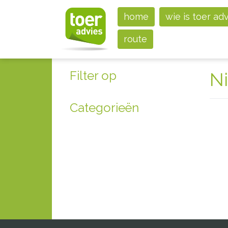
home
wie is toer ad
route
Filter op
N
Categorieën