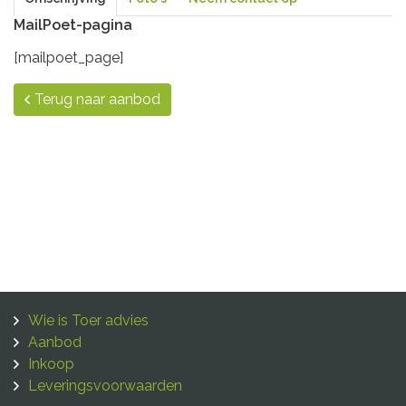
MailPoet-pagina
[mailpoet_page]
Terug naar aanbod
Wie is Toer advies
Aanbod
Inkoop
Leveringsvoorwaarden